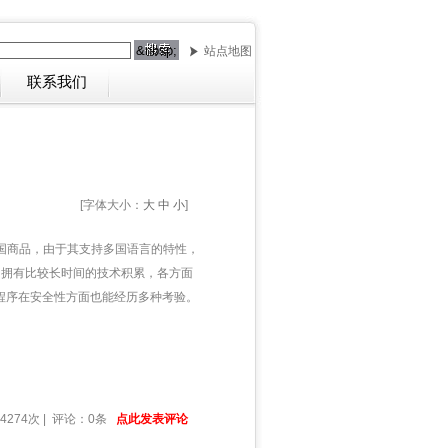
站点地图
联系我们
[字体大小：
大
中
小
]
购中国商品，由于其支持多国语言的特性，
，拥有比较长时间的技术积累，各方面
得程序在安全性方面也能经历多种考验。
4274次 | 评论：0条
点此发表评论