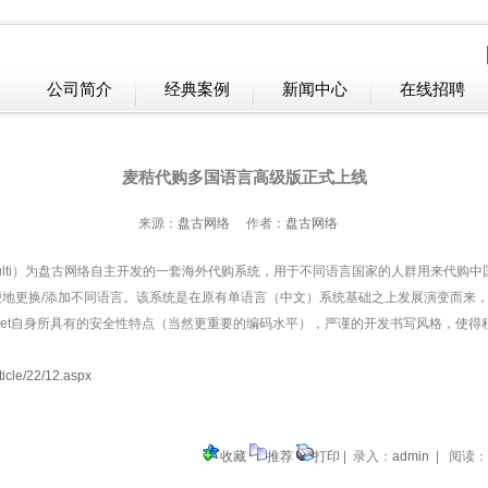
公司简介
经典案例
新闻中心
在线招聘
麦秸代购多国语言高级版正式上线
来源：
盘古网络
作者：
盘古网络
u_multi）为盘古网络自主开发的一套海外代购系统，用于不同语言国家的人群用来代
地更换/添加不同语言。该系统是在原有单语言（中文）系统基础之上发展演变而来
net自身所具有的安全性特点（当然更重要的编码水平），严谨的开发书写风格，使
ticle/22/12.aspx
收藏
推荐
打印
| 录入：
admin
| 阅读：